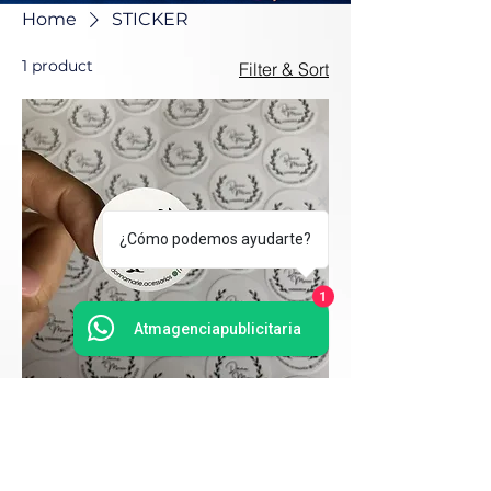
Home
STICKER
1 product
Filter & Sort
¿Cómo podemos ayudarte?
1
Atmagenciapublicitaria
STICKERS PERSONALIZADOS
Price
COP 65,000