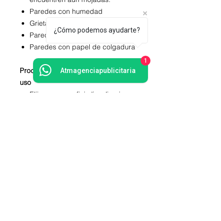
Paredes con humedad
Grietas - Paredes sin estucar
¿Cómo podemos ayudarte?
Paredes corrugadas
Paredes con papel de colgadura
1
Proceso de Instalación y modo de
Atmagenciapublicitaria
uso
Elija una superficie lisa, limpia y
seca.
Despegar la pegatina de la
lámina de uno en uno.
Coloque el adhesivo sobre una
superficie plana y sin
presionarlos, de modo que
permite la posibilidad de retirarlos
y volver a colocar de nuevo.
Acomodar el diseño según lo que
desee o de acuerdo a las