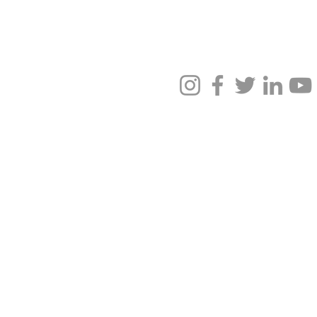
 Redes Sociales
Elaborado By
@atm.agenciapublicitaria