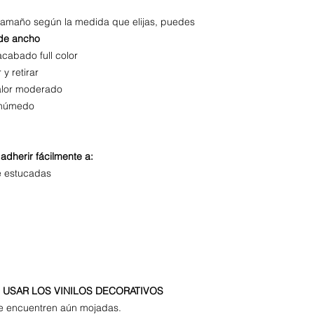
 tamaño según la medida que elijas, puedes
de ancho
acabado full color
r y retirar
calor moderado
o húmedo
adherir fácilmente a:
e estucadas
USAR LOS VINILOS DECORATIVOS
se encuentren aún mojadas.