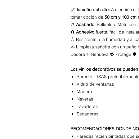
📏
Tamaño del rollo:
A elección el
tomar opción de
50 cm y 100 cm 
🎨
Acabado:
Brillante o Mate con 
🧲
Adhesivo fuerte
, fácil de instala
💧 Resistente a la humedad y al 
🧼 Limpieza sencilla con un pañ
Decora ✨ Renueva 🔁 Protege 🛡️
Los vinilos decorativos se pueden 
Paredes LISAS preferiblement
Vidrio de ventanas
Madera
Neveras
Lavadoras
Secadoras
RECOMENDACIONES DONDE NO 
Paredes recién pintadas que 