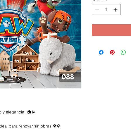
o y elegancia! 🏠💫
deal para renovar sin obras 🛠️🚫