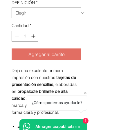
DEFINICIÓN
*
Cantidad
*
Agregar al carrito
Deja una excelente primera
impresión con nuestras
tarjetas de
presentación sencillas
, elaboradas
en
propalcote brillante de alta
calidad
. Ideales para resaltar tu
¿Cómo podemos ayudarte?
marca y comunicar tu identidad de
forma clara y profesional.
1
📐
Medida estándar:
9 x 5 cm x
Atmagenciapublicitaria