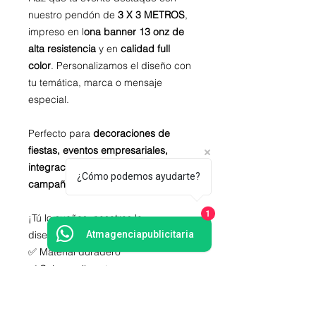
nuestro pendón de
3 X 3 METROS
,
impreso en l
ona banner 13 onz de
alta resistencia
y en
calidad full
color
. Personalizamos el diseño con
tu temática, marca o mensaje
especial.
Perfecto para
decoraciones de
fiestas, eventos empresariales,
integraciones, celebraciones o
¿Cómo podemos ayudarte?
campañas promocionales
.
¡Tú lo sueñas, nosotros lo
1
diseñamos!
Atmagenciapublicitaria
✅ Material duradero
✅ Colores vibrantes
✅ Diseño 100% personalizado
✅ Listo para instalar