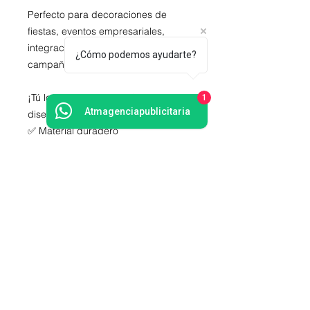
Perfecto para
decoraciones de
fiestas, eventos empresariales,
integraciones, celebraciones o
¿Cómo podemos ayudarte?
campañas promocionales
.
¡Tú lo sueñas, nosotros lo
1
Atmagenciapublicitaria
diseñamos!
✅ Material duradero
✅ Colores vibrantes
✅ Diseño 100% personalizado
✅ Listo para instalar
📲
Haz tu pedido hoy y lleva tu
mensaje en GRAN FORMATO al
siguiente nivel
. ¡Contáctanos ahora y
sorprende con impacto visual!
INFORMACIÓN DE