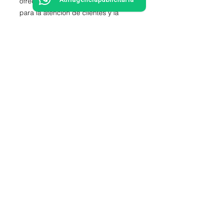
ofreciendo una superficie amplia
para la atención de clientes y la
exhibición de productos.
Su diseño moderno y funcional no
solo aporta un aspecto profesional al
lugar, sino que también mejora la
experiencia del cliente, brindando un
área cómoda y práctica para el
cuidado de sus uñas.
✨
Ideal para:
Salones de uñas y belleza.
Spas y centros estéticos.
Emprendimientos en estética que
buscan profesionalizar su
atención.