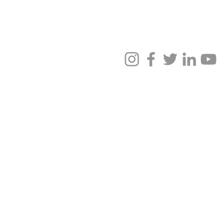
 Redes Sociales
Elaborado By
@atm.agenciapublicitaria