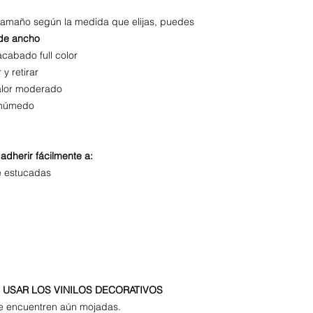
 tamaño según la medida que elijas, puedes
de ancho
acabado full color
r y retirar
calor moderado
o húmedo
adherir fácilmente a:
e estucadas
USAR LOS VINILOS DECORATIVOS
se encuentren aún mojadas.