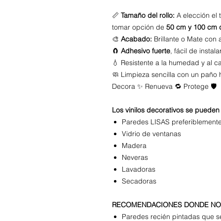
📏
Tamaño del rollo:
A elección el
tomar opción de
50 cm y 100 cm 
🎨
Acabado:
Brillante o Mate con 
🧲
Adhesivo fuerte
, fácil de instala
💧 Resistente a la humedad y al 
🧼 Limpieza sencilla con un pañ
Decora ✨ Renueva 🔁 Protege 🛡️
Los vinilos decorativos se pueden 
Paredes LISAS preferiblement
Vidrio de ventanas
Madera
Neveras
Lavadoras
Secadoras
RECOMENDACIONES DONDE NO 
Paredes recién pintadas que 