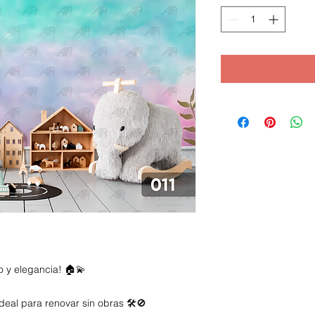
o y elegancia! 🏠💫
deal para renovar sin obras 🛠️🚫