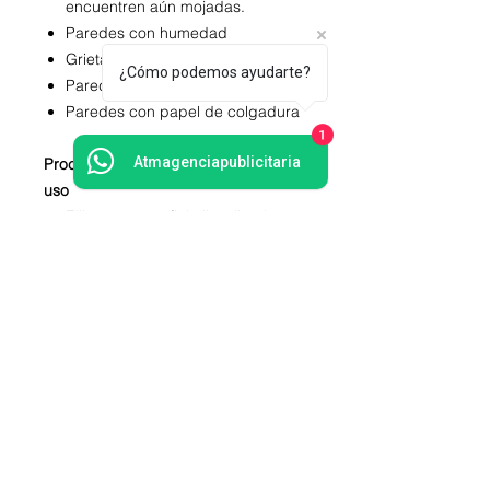
encuentren aún mojadas.
Paredes con humedad
Grietas - Paredes sin estucar
¿Cómo podemos ayudarte?
Paredes corrugadas
Paredes con papel de colgadura
1
Atmagenciapublicitaria
Proceso de Instalación y modo de
uso
Elija una superficie lisa, limpia y
seca.
Despegar la pegatina de la
lámina de uno en uno.
Coloque el adhesivo sobre una
superficie plana y sin
presionarlos, de modo que
permite la posibilidad de retirarlos
y volver a colocar de nuevo.
Acomodar el diseño según lo que
desee o de acuerdo a las