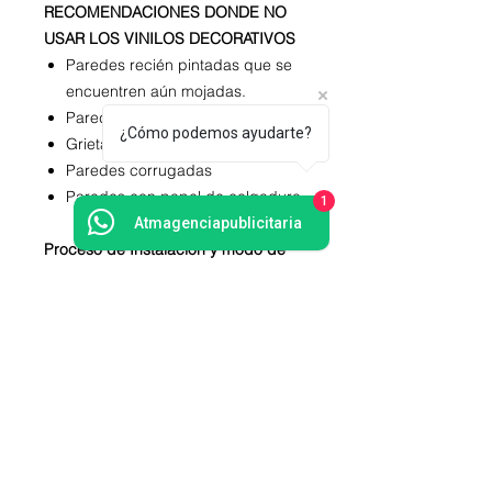
RECOMENDACIONES DONDE NO
USAR LOS VINILOS DECORATIVOS
Paredes recién pintadas que se
encuentren aún mojadas.
Paredes con humedad
¿Cómo podemos ayudarte?
Grietas - Paredes sin estucar
Paredes corrugadas
Paredes con papel de colgadura
1
Atmagenciapublicitaria
Proceso de Instalación y modo de
uso
Elija una superficie lisa, limpia y
seca.
Despegar la pegatina de la
lámina de uno en uno.
Coloque el adhesivo sobre una
superficie plana y sin
presionarlos, de modo que
permite la posibilidad de retirarlos